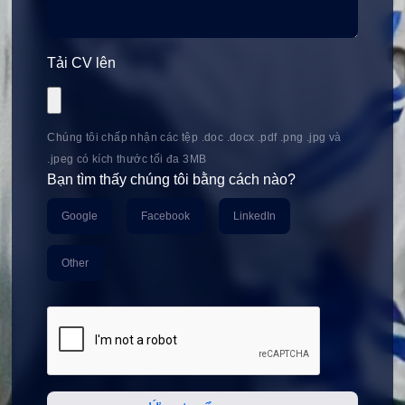
Tải CV lên
Chúng tôi chấp nhận các tệp .doc .docx .pdf .png .jpg và
.jpeg có kích thước tối đa 3MB
Bạn tìm thấy chúng tôi bằng cách nào?
Google
Facebook
LinkedIn
Other